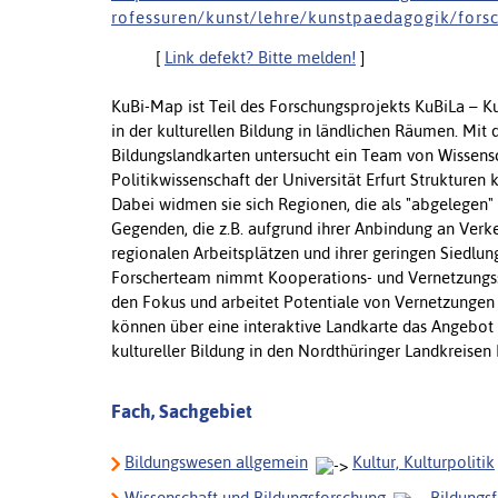
r o f e s s u r e n / k u n s t / l e h r e / k u n s t p a e d a g o g i k / f o r s 
[
Link defekt? Bitte melden!
]
KuBi-Map ist Teil des Forschungsprojekts KuBiLa – K
in der kulturellen Bildung in ländlichen Räumen. Mit 
Bildungslandkarten untersucht
ein Team von Wissensc
Politikwissenschaft der Universität Erfurt Strukturen
Dabei widmen sie sich Regionen, die als "abgelegen" 
Gegenden, die z.B. aufgrund ihrer Anbindung an Ver
regionalen Arbeitsplätzen und ihrer geringen Siedlu
Forscherteam nimmt Kooperations- und Vernetzungsstr
den Fokus und arbeitet Potentiale von Vernetzungen
können über eine interaktive Landkarte das Angebot
kultureller Bildung in den Nordthüringer Landkreisen
Fach, Sachgebiet
Bildungswesen allgemein
Kultur, Kulturpolitik
Wissenschaft und Bildungsforschung
Bildungs