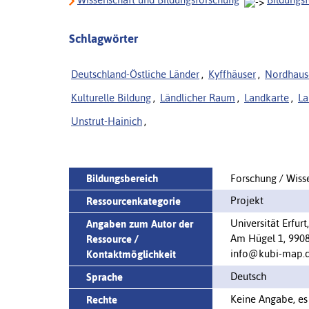
Schlagwörter
Deutschland-Östliche Länder
,
Kyffhäuser
,
Nordhaus
Kulturelle Bildung
,
Ländlicher Raum
,
Landkarte
,
La
Unstrut-Hainich
,
Bildungsbereich
Forschung / Wiss
Projekt
Ressourcenkategorie
Universität Erfur
Angaben zum Autor der
Am Hügel 1, 99084
Ressource /
info@kubi-map.
Kontaktmöglichkeit
Deutsch
Sprache
Keine Angabe, es 
Rechte