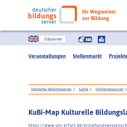
Eduserver
Veranstaltungen
Stellenmarkt
Projekt
Deutscher Bildungsserver
Suche
Onlineressourcen
KuBi-Map Kulturelle Bildungs
h t t p s : / / w w w . u n i - e r f u r t . d e / e r z i e h u n g s w i s s e n s c h 