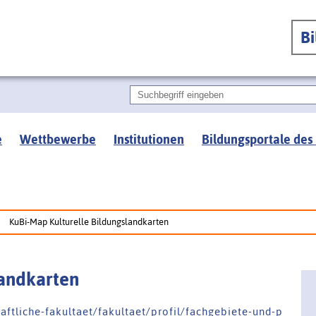
B
e
Wettbewerbe
Institutionen
Bildungsportale des
KuBi-Map Kulturelle Bildungslandkarten
landkarten
a f t l i c h e - f a k u l t a e t / f a k u l t a e t / p r o f i l / f a c h g e b i e t e - u n d - p