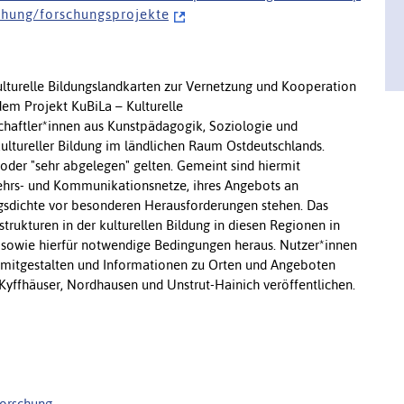
c h u n g / f o r s c h u n g s p r o j e k t e
ulturelle Bildungslandkarten zur Vernetzung und Kooperation
dem Projekt KuBiLa – Kulturelle
haftler*innen aus Kunstpädagogik, Soziologie und
 kultureller Bildung im ländlichen Raum Ostdeutschlands.
oder "sehr abgelegen" gelten. Gemeint sind hiermit
kehrs- und Kommunikationsnetze, ihres Angebots an
ngsdichte vor besonderen Herausforderungen stehen. Das
ukturen in der kulturellen Bildung in diesen Regionen in
 sowie hierfür notwendige Bedingungen heraus. Nutzer*innen
 mitgestalten und Informationen zu Orten und Angeboten
 Kyffhäuser, Nordhausen und Unstrut-Hainich veröffentlichen.
forschung