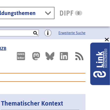
ildungsthemen
Erweiterte Suche
 IZB
vorschlagen
Link
Thematischer Kontext