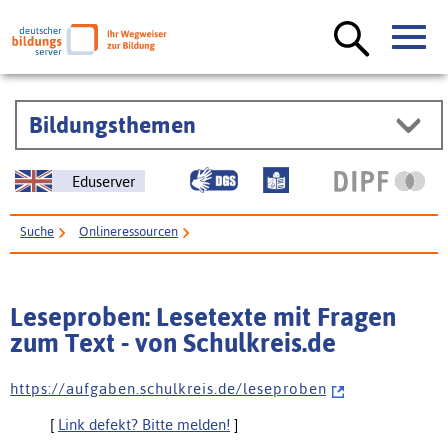
Bildungsthemen
Eduserver
Suche
Onlineressourcen
Leseproben: Lesetexte mit Fragen zum Text - von Schulkreis.de
Leseproben: Lesetexte mit Fragen
zum Text - von Schulkreis.de
h t t p s : / / a u f g a b e n . s c h u l k r e i s . d e / l e s e p r o b e n
[
Link defekt? Bitte melden!
]