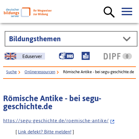
Bildungsthemen
Eduserver
Suche
Onlineressourcen
Römische Antike - bei segu-geschichte.de
Römische Antike - bei segu-
geschichte.de
h t t p s : / / s e g u - g e s c h i c h t e . d e / r o e m i s c h e - a n t i k e /
[
Link defekt? Bitte melden!
]