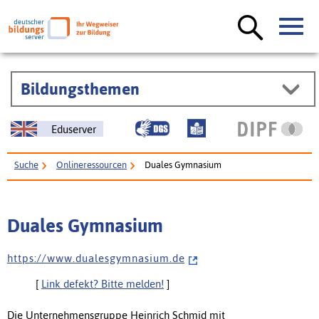
Bildungsthemen
Eduserver
Suche
Onlineressourcen
Duales Gymnasium
Duales Gymnasium
h t t p s : / / w w w . d u a l e s g y m n a s i u m . d e
[
Link defekt? Bitte melden!
]
Die Unternehmensgruppe Heinrich Schmid mit