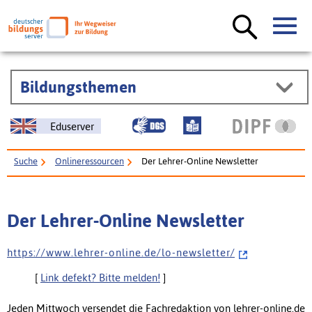
Bildungsthemen
Eduserver
Suche
Onlineressourcen
Der Lehrer-Online Newsletter
Der Lehrer-Online Newsletter
h t t p s : / / w w w . l e h r e r - o n l i n e . d e / l o - n e w s l e t t e r /
[
Link defekt? Bitte melden!
]
Jeden Mittwoch versendet die Fachredaktion von lehrer-online.de