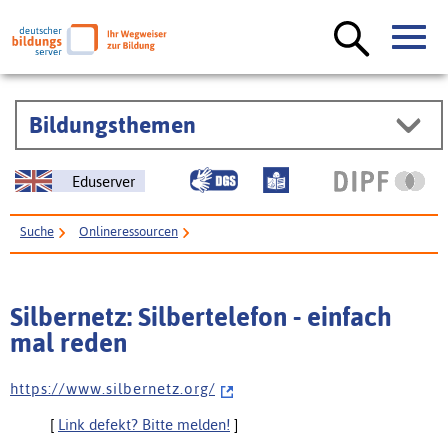
Bildungsthemen
Eduserver
Suche
Onlineressourcen
Silbernetz: Silbertelefon - einfach mal reden
Silbernetz: Silbertelefon - einfach
mal reden
h t t p s : / / w w w . s i l b e r n e t z . o r g /
[
Link defekt? Bitte melden!
]