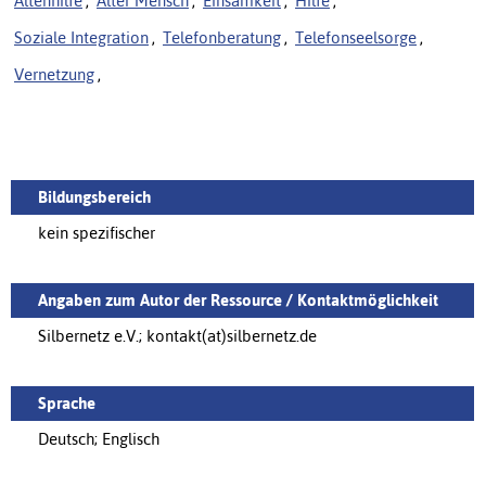
Altenhilfe
,
Alter Mensch
,
Einsamkeit
,
Hilfe
,
Soziale Integration
,
Telefonberatung
,
Telefonseelsorge
,
Vernetzung
,
Bildungsbereich
kein spezifischer
Angaben zum Autor der Ressource / Kontaktmöglichkeit
Silbernetz e.V.; kontakt(at)silbernetz.de
Sprache
Deutsch; Englisch