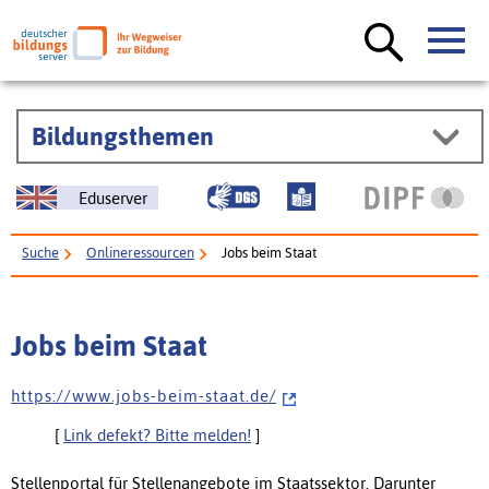
Bildungsthemen
Eduserver
Suche
Onlineressourcen
Jobs beim Staat
Jobs beim Staat
h t t p s : / / w w w . j o b s - b e i m - s t a a t . d e /
[
Link defekt? Bitte melden!
]
Stellenportal für Stellenangebote im Staatssektor. Darunter