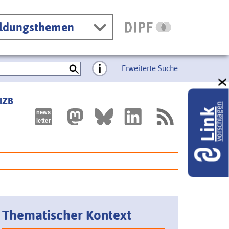
ildungsthemen
Erweiterte Suche
 IZB
vorschlagen
Link
Thematischer Kontext