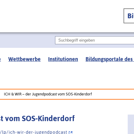
B
e
Wettbewerbe
Institutionen
Bildungsportale des
ICH & WIR – der Jugendpodcast vom SOS-Kinderdorf
st vom SOS-Kinderdorf
/ l p / i c h - w i r - d e r - j u g e n d p o d c a s t