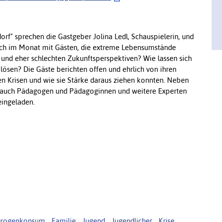
rf" sprechen die Gastgeber Jolina Ledl, Schauspielerin, und
twoch im Monat mit Gästen, die extreme Lebensumstände
 und eher schlechten Zukunftsperspektiven? Wie lassen sich
lösen? Die Gäste berichten offen und ehrlich von ihren
n Krisen und wie sie Stärke daraus ziehen konnten. Neben
en auch Pädagogen und Pädagoginnen und weitere Experten
eingeladen.
rogenkonsum
,
Familie
,
Jugend
,
Jugendlicher
,
Krise
,