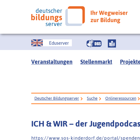
Eduserver
Veranstaltungen
Stellenmarkt
Projekt
Deutscher Bildungsserver
Suche
Onlineressourcen
ICH & WIR – der Jugendpodca
h t t p s : / / w w w . s o s - k i n d e r d o r f . d e / p o r t a l / s p e n d e n 