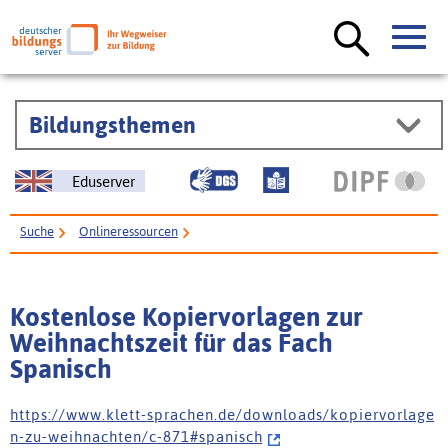
Bildungsthemen
Eduserver
Suche
Onlineressourcen
Kostenlose Kopiervorlagen zur Weihnachtszeit für das Fach Spanisch
Kostenlose Kopiervorlagen zur
Weihnachtszeit für das Fach
Spanisch
h t t p s : / / w w w . k l e t t - s p r a c h e n . d e / d o w n l o a d s / k o p i e r v o r l a g e
n - z u - w e i h n a c h t e n / c - 8 7 1 # s p a n i s c h