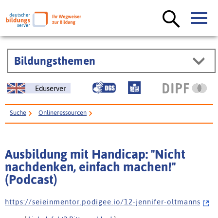
Bildungsthemen
Eduserver
Suche
Onlineressourcen
Ausbildung mit Handicap: "Nicht nachdenken, einfach machen!" (Podcast)
Ausbildung mit Handicap: "Nicht
nachdenken, einfach machen!"
(Podcast)
h t t p s : / / s e i e i n m e n t o r . p o d i g e e . i o / 1 2 - j e n n i f e r - o l t m a n n s