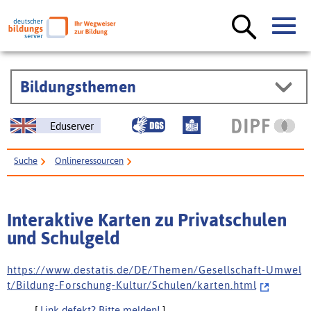
Bildungsthemen
Eduserver
Suche
Onlineressourcen
Interaktive Karten zu Privatschulen und Schulgeld
Interaktive Karten zu Privatschulen
und Schulgeld
h t t p s : / / w w w . d e s t a t i s . d e / D E / T h e m e n / G e s e l l s c h a f t - U m w e l
t / B i l d u n g - F o r s c h u n g - K u l t u r / S c h u l e n / k a r t e n . h t m l
[
Link defekt? Bitte melden!
]