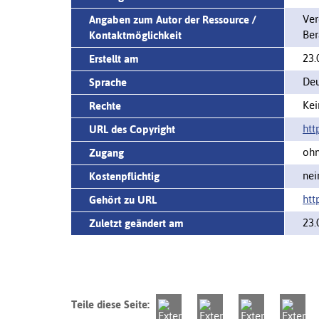
Ver
Angaben zum Autor der Ressource /
Ber
Kontaktmöglichkeit
23.
Erstellt am
Deu
Sprache
Kei
Rechte
htt
URL des Copyright
ohn
Zugang
nei
Kostenpflichtig
htt
Gehört zu URL
23.
Zuletzt geändert am
Teile diese Seite: