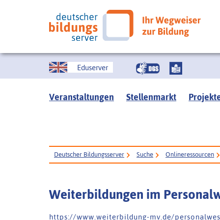
Eduserver
Veranstaltungen
Stellenmarkt
Projekt
Deutscher Bildungsserver
Suche
Onlineressourcen
Weiterbildungen im Personal
h t t p s : / / w w w . w e i t e r b i l d u n g - m v . d e / p e r s o n a l w e 