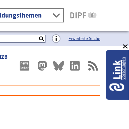
ildungsthemen
Erweiterte Suche
 IZB
vorschlagen
Link