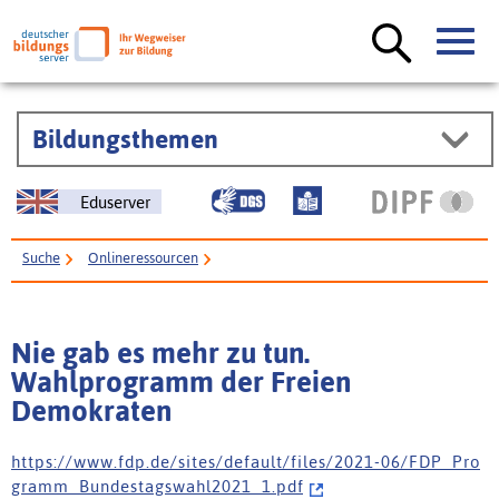
Bildungsthemen
Eduserver
Suche
Onlineressourcen
Nie gab es mehr zu tun. Wahlprogramm der Freien Demokraten
Nie gab es mehr zu tun.
Wahlprogramm der Freien
Demokraten
h t t p s : / / w w w . f d p . d e / s i t e s / d e f a u l t / f i l e s / 2 0 2 1 - 0 6 / F D P _ P r o
g r a m m _ B u n d e s t a g s w a h l 2 0 2 1 _ 1 . p d f