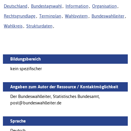
Deutschland
,
Bundestagswahl
,
Information
,
Organisation
,
Rechtsgrundlage
,
Terminplan
,
Wahlsystem
,
Bundeswahlleiter
,
Wahlkreis
,
Strukturdaten
,
Bildungsbereich
kein spezifischer
Angaben zum Autor der Ressource / Kontaktmöglichkeit
Der Bundeswahlleiter, Statistisches Bundesamt,
post@bundeswahlleiter.de
Sprache
Deutsch