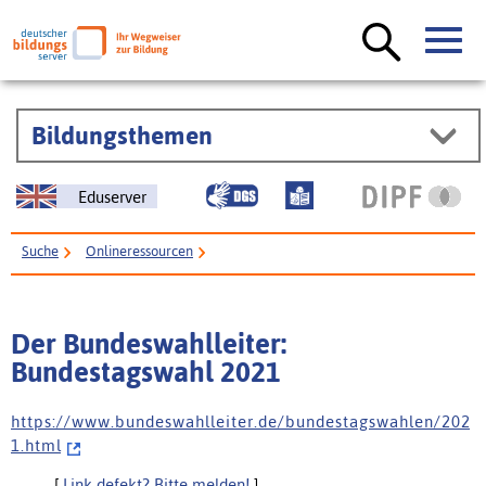
Bildungsthemen
Eduserver
Suche
Onlineressourcen
Der Bundeswahlleiter: Bundestagswahl 2021
Der Bundeswahlleiter:
Bundestagswahl 2021
h t t p s : / / w w w . b u n d e s w a h l l e i t e r . d e / b u n d e s t a g s w a h l e n / 2 0 2
1 . h t m l
[
Link defekt? Bitte melden!
]