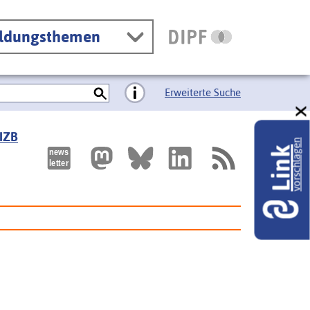
ildungsthemen
Erweiterte Suche
 IZB
vorschlagen
Link