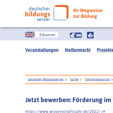
Eduserver
Veranstaltungen
Stellenmarkt
Projekt
Deutscher Bildungsserver
Suche
Onlineressourcen
Jetzt bewerben: Förderung im
h t t p s : / / w w w . w i s s e n s c h a f t s j a h r . d e / 2 0 2 2 /