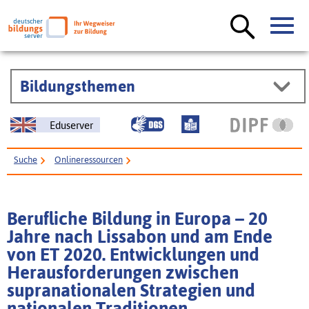
Bildungsthemen
Eduserver
Suche
Onlineressourcen
Berufliche Bildung in Europa – 20 Jahre nach Lissabon und am Ende von ET
2020. Entwicklungen und Herausforderungen zwischen supranationalen
Berufliche Bildung in Europa – 20
Strategien und nationalen Traditionen
Jahre nach Lissabon und am Ende
von ET 2020. Entwicklungen und
Herausforderungen zwischen
supranationalen Strategien und
nationalen Traditionen