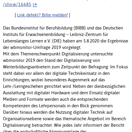
/ s h o w / 1 6 6 8 5
[
Link defekt? Bitte melden!
]
Das Bundesinstitut für Berufsbildung (BIBB) und das Deutschen
Instituts für Erwachsenenbildung – Leibniz-Zentrum für
Lebenslanges Lernen e.V. (DIE) haben am 5.8.2020 die Ergebnisse
der wbmonitor-Umfrage 2019 vorgelegt.
Mit dem Themenschwerpunkt Digitalisierung untersuchte
wbmonitor 2019 den Stand der Digitalisierung von
Weiterbildungsanbietern zum Zeitpunkt der Befragung. Im Fokus
steht dabei vor allem der digitale Technikeinsatz in den
Einrichtungen, wobei besonderes Augenmerk auf das
Lehr-/Lerngeschehen gerichtet wird. Neben der diesbezüglichen
Ausstattung mit digitaler Hardware und dem Einsatz digitaler
Medien und Formate werden auch die entsprechenden
Kompetenzen des Lehrpersonals in den Blick genommen.
Darüber hinaus werden die Nutzung digitaler Technik auf
Organisationsebene sowie das thematische Angebot im Bereich
Digitalisierung betrachtet. Wie jedes Jahr informiert der Bericht
über die wirtschaftliche Stimmungslage der