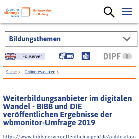
Bildungsthemen
Eduserver
Suche
Onlineressourcen
Weiterbildungsanbieter im digitalen Wandel - BIBB und DIE
veröffentlichen Ergebnisse der wbmonitor-Umfrage 2019
Weiterbildungsanbieter im digitalen
Wandel - BIBB und DIE
veröffentlichen Ergebnisse der
wbmonitor-Umfrage 2019
h t t p s : / / w w w . b i b b . d e / v e r o e f f e n t l i c h u n g e n / d e / p u b l i c a t i o n