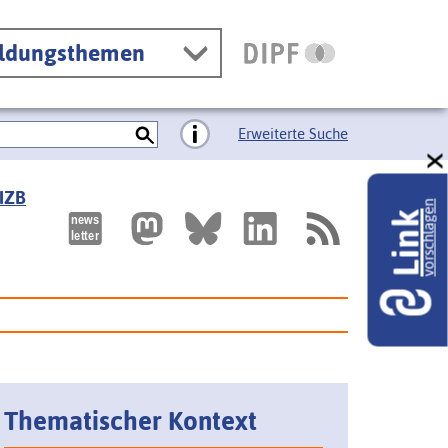
ildungsthemen
Erweiterte Suche
 IZB
vorschlagen
Link
Thematischer Kontext