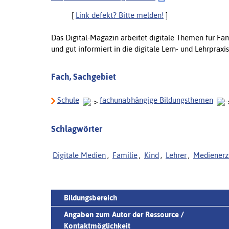
[
Link defekt? Bitte melden!
]
Das Digital-Magazin arbeitet digitale Themen für Fa
und gut informiert in die digitale Lern- und Lehrpraxi
Fach, Sachgebiet
Schule
fachunabhängige Bildungsthemen
Schlagwörter
Digitale Medien
,
Familie
,
Kind
,
Lehrer
,
Medienerz
Bildungsbereich
Angaben zum Autor der Ressource /
Kontaktmöglichkeit