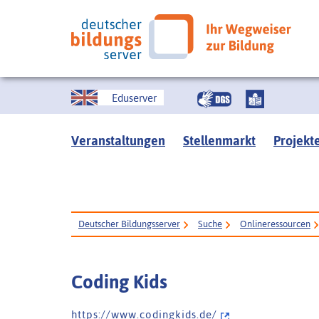
Eduserver
Veranstaltungen
Stellenmarkt
Projekt
Deutscher Bildungsserver
Suche
Onlineressourcen
Coding Kids
h t t p s : / / w w w . c o d i n g k i d s . d e /