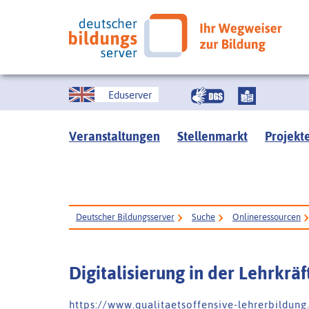
Eduserver
Veranstaltungen
Stellenmarkt
Projekt
Deutscher Bildungsserver
Suche
Onlineressourcen
Digitalisierung in der Lehrkrä
h t t p s : / / w w w . q u a l i t a e t s o f f e n s i v e - l e h r e r b i l d u n g .