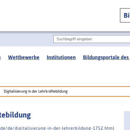
B
e
Wettbewerbe
Institutionen
Bildungsportale des
Digitalisierung in der Lehrkräftebildung
ftebildung
 d e / d e / d i g i t a l i s i e r u n g - i n - d e r - l e h r e r b i l d u n g - 1 7 5 2 . h t m l