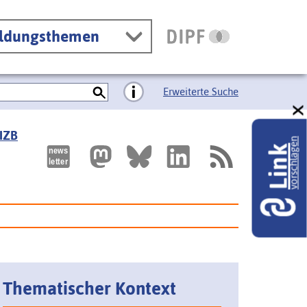
ildungsthemen
Erweiterte Suche
 IZB
vorschlagen
Link
Thematischer Kontext