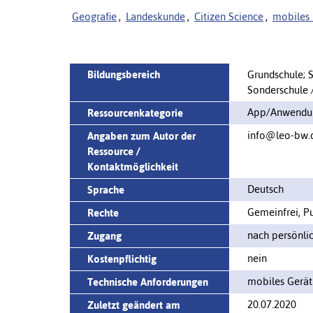
Geografie
,
Landeskunde
,
Citizen Science
,
mobiles 
Bildungsbereich
Grundschule; S
Sonderschule 
App/Anwendu
Ressourcenkategorie
info@leo-bw.
Angaben zum Autor der
Ressource /
Kontaktmöglichkeit
Deutsch
Sprache
Gemeinfrei, P
Rechte
nach persönli
Zugang
nein
Kostenpflichtig
mobiles Gerät
Technische Anforderungen
20.07.2020
Zuletzt geändert am