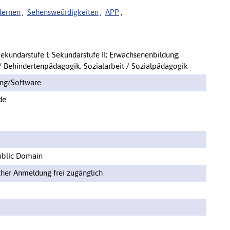
lernen
,
Sehensweürdigkeiten
,
APP
,
ekundarstufe I; Sekundarstufe II; Erwachsenenbildung;
/ Behindertenpädagogik; Sozialarbeit / Sozialpädagogik
ng/Software
de
ublic Domain
cher Anmeldung frei zugänglich