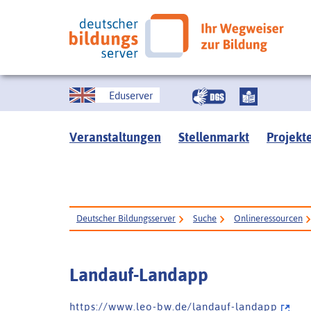
Eduserver
Veranstaltungen
Stellenmarkt
Projekt
Deutscher Bildungsserver
Suche
Onlineressourcen
Landauf-Landapp
h t t p s : / / w w w . l e o - b w . d e / l a n d a u f - l a n d a p p