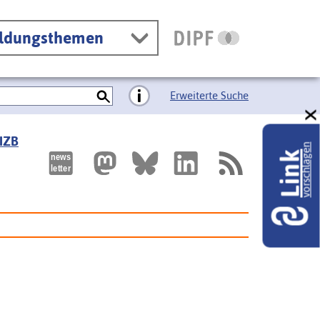
ildungsthemen
Erweiterte Suche
 IZB
vorschlagen
Link