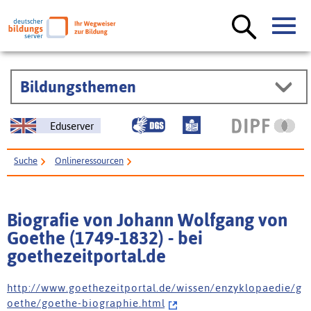
Bildungsthemen
Eduserver
Suche
Onlineressourcen
Biografie von Johann Wolfgang von Goethe (1749-1832) - bei
goethezeitportal.de
Biografie von Johann Wolfgang von
Goethe (1749-1832) - bei
goethezeitportal.de
h t t p : / / w w w . g o e t h e z e i t p o r t a l . d e / w i s s e n / e n z y k l o p a e d i e / g
o e t h e / g o e t h e - b i o g r a p h i e . h t m l