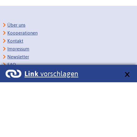
Über uns
Kooperationen
Kontakt
Impressum
Newsletter
FAQ
Link
vorschlagen
Copyright
Datenschutz
Barrierefreiheit
BITV-Feedback
Link vorschlagen
Bildungsportale des IZB