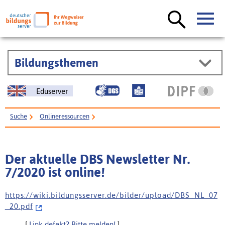
Bildungsthemen
Eduserver
Suche
Onlineressourcen
Der aktuelle DBS Newsletter Nr. 7/2020 ist online!
Der aktuelle DBS Newsletter Nr.
7/2020 ist online!
h t t p s : / / w i k i . b i l d u n g s s e r v e r . d e / b i l d e r / u p l o a d / D B S _ N L _ 0 7
_ 2 0 . p d f
[
Link defekt? Bitte melden!
]