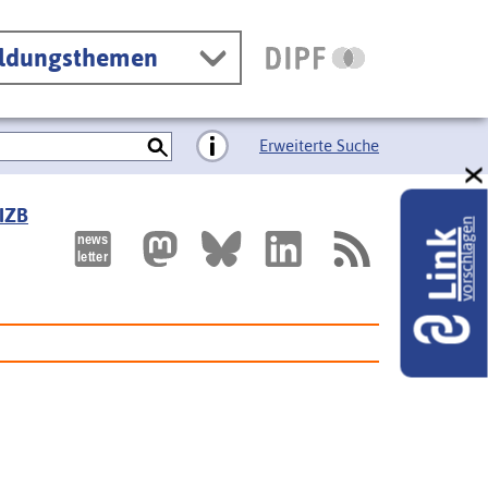
ildungsthemen
Erweiterte Suche
 IZB
vorschlagen
Link