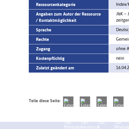
Index/
Ressourcenkategorie
J&K – 
Angaben zum Autor der Ressource
zeitge
/ Kontaktmöglichkeit
Deutsc
Sprache
Gemein
Rechte
ohne A
Zugang
nein
Kostenpflichtig
16.04.
Zuletzt geändert am
Teile diese Seite: