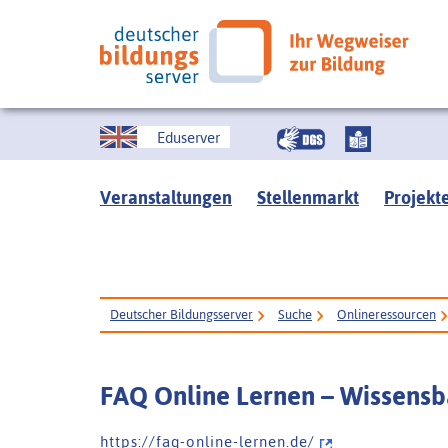
Eduserver
Veranstaltungen
Stellenmarkt
Projekt
Deutscher Bildungsserver
Suche
Onlineressourcen
FAQ Online Lernen – Wissensba
h t t p s : / / f a q - o n l i n e - l e r n e n . d e /