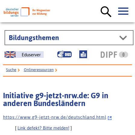
Bildungsthemen
Eduserver
Suche
Onlineressourcen
Initiative g9-jetzt-nrw.de: G9 in anderen Bundesländern
Initiative g9-jetzt-nrw.de: G9 in
anderen Bundesländern
h t t p s : / / w w w . g 9 - j e t z t - n r w . d e / d e u t s c h l a n d . h t m l
[
Link defekt? Bitte melden!
]