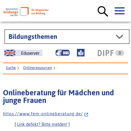
Bildungsthemen
Eduserver
Suche
Onlineressourcen
Onlineberatung für Mädchen und junge Frauen
Onlineberatung für Mädchen und
junge Frauen
h t t p s : / / w w w . f e m - o n l i n e b e r a t u n g . d e /
[
Link defekt? Bitte melden!
]