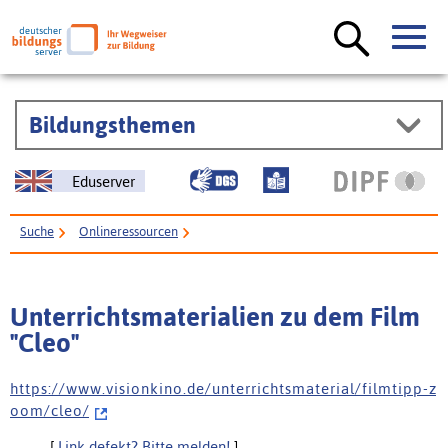
Bildungsthemen
Eduserver
Suche
Onlineressourcen
Unterrichtsmaterialien zu dem Film "Cleo"
Unterrichtsmaterialien zu dem Film
"Cleo"
h t t p s : / / w w w . v i s i o n k i n o . d e / u n t e r r i c h t s m a t e r i a l / f i l m t i p p - z
o o m / c l e o /
[
Link defekt? Bitte melden!
]