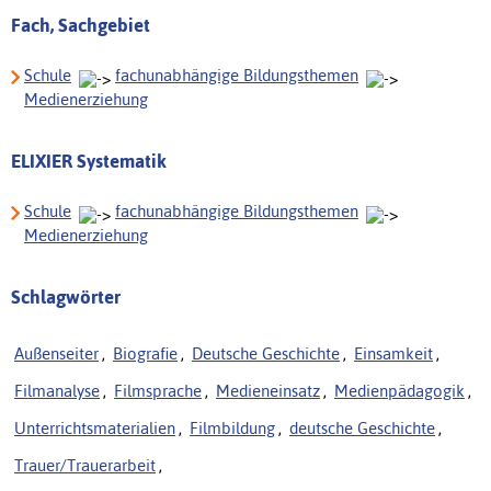
Fach, Sachgebiet
Schule
fachunabhängige Bildungsthemen
Medienerziehung
ELIXIER Systematik
Schule
fachunabhängige Bildungsthemen
Medienerziehung
Schlagwörter
Außenseiter
,
Biografie
,
Deutsche Geschichte
,
Einsamkeit
,
Filmanalyse
,
Filmsprache
,
Medieneinsatz
,
Medienpädagogik
,
Unterrichtsmaterialien
,
Filmbildung
,
deutsche Geschichte
,
Trauer/Trauerarbeit
,