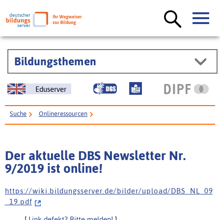
Bildungsthemen
Eduserver
Suche
Onlineressourcen
Der aktuelle DBS Newsletter Nr. 9/2019 ist online!
Der aktuelle DBS Newsletter Nr.
9/2019 ist online!
h t t p s : / / w i k i . b i l d u n g s s e r v e r . d e / b i l d e r / u p l o a d / D B S _ N L _ 0 9
_ 1 9 . p d f
[
Link defekt? Bitte melden!
]