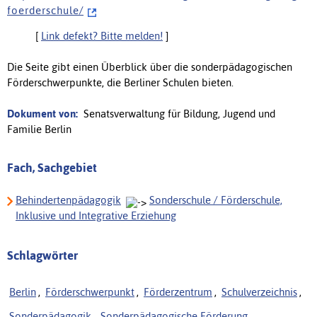
f o e r d e r s c h u l e /
[
Link defekt? Bitte melden!
]
Die Seite gibt einen Überblick über die sonderpädagogischen
Förderschwerpunkte, die Berliner Schulen bieten.
Dokument von:
Senatsverwaltung für Bildung, Jugend und
Familie Berlin
Fach, Sachgebiet
Behindertenpädagogik
Sonderschule / Förderschule,
Inklusive und Integrative Erziehung
Schlagwörter
Berlin
,
Förderschwerpunkt
,
Förderzentrum
,
Schulverzeichnis
,
Sonderpädagogik
,
Sonderpädagogische Förderung
,