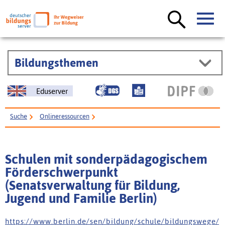
Bildungsthemen
Eduserver
Suche
Onlineressourcen
Schulen mit sonderpädagogischem Förderschwerpunkt (Senatsverwaltung
für Bildung, Jugend und Familie Berlin)
Schulen mit sonderpädagogischem
Förderschwerpunkt
(Senatsverwaltung für Bildung,
Jugend und Familie Berlin)
h t t p s : / / w w w . b e r l i n . d e / s e n / b i l d u n g / s c h u l e / b i l d u n g s w e g e /