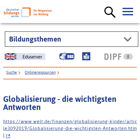
Bildungsthemen
Eduserver
Suche
Onlineressourcen
Globalisierung - die wichtigsten Antworten
Globalisierung - die wichtigsten
Antworten
h t t p s : / / w w w . w e l t . d e / f i n a n z e n / g l o b a l i s i e r u n g - k i n d e r / a r t i c
l e 3 0 9 2 0 1 9 / G l o b a l i s i e r u n g - d i e - w i c h t i g s t e n - A n t w o r t e n . h t m
l