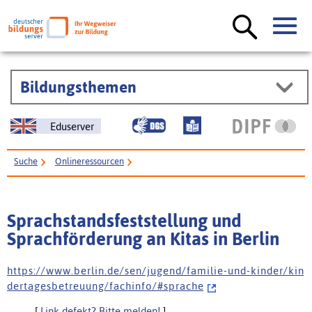
Bildungsthemen
Eduserver
Suche
Onlineressourcen
Sprachstandsfeststellung und Sprachförderung an Kitas in Berlin
Sprachstandsfeststellung und
Sprachförderung an Kitas in Berlin
h t t p s : / / w w w . b e r l i n . d e / s e n / j u g e n d / f a m i l i e - u n d - k i n d e r / k i n
d e r t a g e s b e t r e u u n g / f a c h i n f o / # s p r a c h e
[
Link defekt? Bitte melden!
]