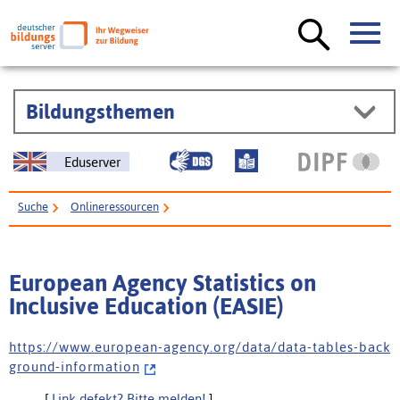
Bildungsthemen
Eduserver
Suche
Onlineressourcen
European Agency Statistics on Inclusive Education (EASIE)
European Agency Statistics on
Inclusive Education (EASIE)
h t t p s : / / w w w . e u r o p e a n - a g e n c y . o r g / d a t a / d a t a - t a b l e s - b a c k
g r o u n d - i n f o r m a t i o n
[
Link defekt? Bitte melden!
]