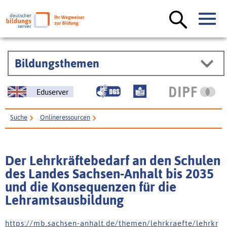
Bildungsthemen
Eduserver
Suche
Onlineressourcen
Der Lehrkräftebedarf an den Schulen des Landes Sachsen-Anhalt bis 2035
und die Konsequenzen für die Lehramtsausbildung
Der Lehrkräftebedarf an den Schulen
des Landes Sachsen-Anhalt bis 2035
und die Konsequenzen für die
Lehramtsausbildung
h t t p s : / / m b . s a c h s e n - a n h a l t . d e / t h e m e n / l e h r k r a e f t e / l e h r k r