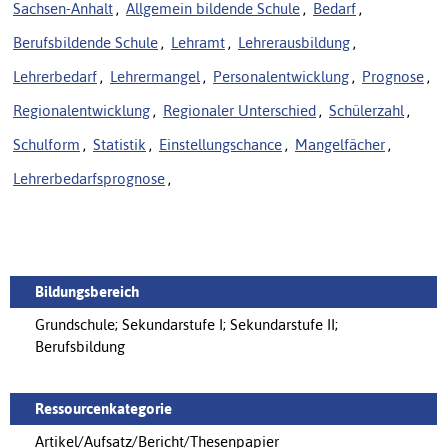
Sachsen-Anhalt
,
Allgemein bildende Schule
,
Bedarf
,
Berufsbildende Schule
,
Lehramt
,
Lehrerausbildung
,
Lehrerbedarf
,
Lehrermangel
,
Personalentwicklung
,
Prognose
,
Regionalentwicklung
,
Regionaler Unterschied
,
Schülerzahl
,
Schulform
,
Statistik
,
Einstellungschance
,
Mangelfächer
,
Lehrerbedarfsprognose
,
Bildungsbereich
Grundschule; Sekundarstufe I; Sekundarstufe II;
Berufsbildung
Ressourcenkategorie
Artikel/Aufsatz/Bericht/Thesenpapier