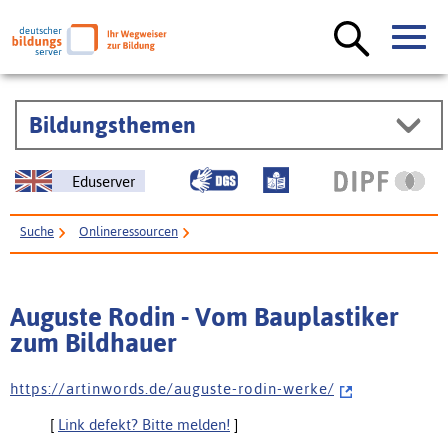
Bildungsthemen
Eduserver
Suche
Onlineressourcen
Auguste Rodin - Vom Bauplastiker zum Bildhauer
Auguste Rodin - Vom Bauplastiker
zum Bildhauer
h t t p s : / / a r t i n w o r d s . d e / a u g u s t e - r o d i n - w e r k e /
[
Link defekt? Bitte melden!
]