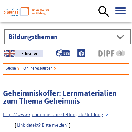
Bildungsthemen
Eduserver
Suche
Onlineressourcen
Geheimniskoffer: Lernmaterialien zum Thema Geheimnis
Geheimniskoffer: Lernmaterialien
zum Thema Geheimnis
h t t p : / / w w w . g e h e i m n i s - a u s s t e l l u n g . d e / b i l d u n g
[
Link defekt? Bitte melden!
]