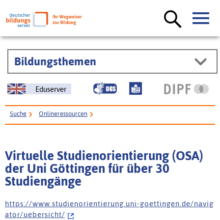
Bildungsthemen
Eduserver
Suche
Onlineressourcen
Virtuelle Studienorientierung (OSA) der Uni Göttingen für über 30
Studiengänge
Virtuelle Studienorientierung (OSA)
der Uni Göttingen für über 30
Studiengänge
h t t p s : / / w w w . s t u d i e n o r i e n t i e r u n g . u n i - g o e t t i n g e n . d e / n a v i g
a t o r / u e b e r s i c h t /