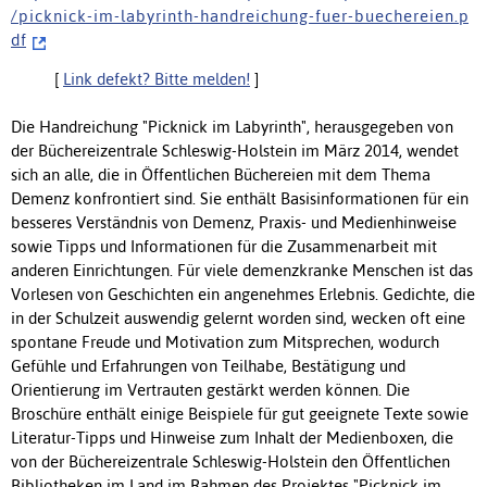
/ p i c k n i c k - i m - l a b y r i n t h - h a n d r e i c h u n g - f u e r - b u e c h e r e i e n . p
d f
[
Link defekt? Bitte melden!
]
Die Handreichung "Picknick im Labyrinth", herausgegeben von
der Büchereizentrale Schleswig-Holstein im März 2014, wendet
sich an alle, die in Öffentlichen Büchereien mit dem Thema
Demenz konfrontiert sind. Sie enthält Basisinformationen für ein
besseres Verständnis von Demenz, Praxis- und Medienhinweise
sowie Tipps und Informationen für die Zusammenarbeit mit
anderen Einrichtungen. Für viele demenzkranke Menschen ist das
Vorlesen von Geschichten ein angenehmes Erlebnis. Gedichte, die
in der Schulzeit auswendig gelernt worden sind, wecken oft eine
spontane Freude und Motivation zum Mitsprechen, wodurch
Gefühle und Erfahrungen von Teilhabe, Bestätigung und
Orientierung im Vertrauten gestärkt werden können. Die
Broschüre enthält einige Beispiele für gut geeignete Texte sowie
Literatur-Tipps und Hinweise zum Inhalt der Medienboxen, die
von der Büchereizentrale Schleswig-Holstein den Öffentlichen
Bibliotheken im Land im Rahmen des Projektes "Picknick im