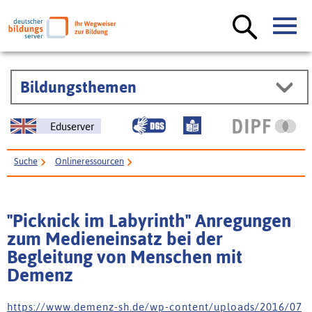
Bildungsthemen
Eduserver
Suche
Onlineressourcen
"Picknick im Labyrinth" Anregungen zum Medieneinsatz bei der Begleitung
von Menschen mit Demenz
"Picknick im Labyrinth" Anregungen
zum Medieneinsatz bei der
Begleitung von Menschen mit
Demenz
h t t p s : / / w w w . d e m e n z - s h . d e / w p - c o n t e n t / u p l o a d s / 2 0 1 6 / 0 7