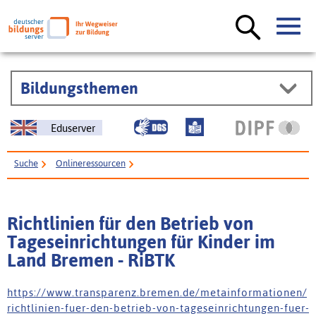
Bildungsthemen
Eduserver
Suche
Onlineressourcen
Richtlinien für den Betrieb von Tageseinrichtungen für Kinder im Land
Bremen - RiBTK
Richtlinien für den Betrieb von
Tageseinrichtungen für Kinder im
Land Bremen - RiBTK
h t t p s : / / w w w . t r a n s p a r e n z . b r e m e n . d e / m e t a i n f o r m a t i o n e n /
r i c h t l i n i e n - f u e r - d e n - b e t r i e b - v o n - t a g e s e i n r i c h t u n g e n - f u e r -