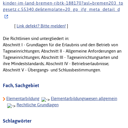
k i n d e r - i m - l a n d - b r e m e n - r i b t k - 1 8 8 1 7 0 ? a s l = b r e m e n 2 0 3 _ t p
g e s e t z . c . 5 5 3 4 0 . d e & t e m p l a t e = 2 0 _ g p _ i f g _ m e t a _ d e t a i l _ d
[
Link defekt? Bitte melden!
]
Die Richtlinien sind untergliedert in:
Abschnitt I - Grundlagen für die Erlaubnis und den Betrieb von
Tageseinrichtungen; Abschnitt II - Allgemeine Anforderungen an
Tageseinrichtungen; Abschnitt III - Tageseinrichtungsarten und
ihre Mindeststandards; Abschnitt IV - Betriebserlaubnisse;
Abschnitt V - Übergangs- und Schlussbestimmungen.
Fach, Sachgebiet
Elementarbildung
Elementarbildungswesen allgemein
Rechtliche Grundlagen
Schlagwörter