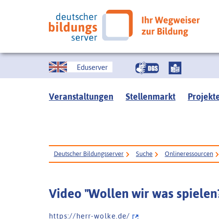
Eduserver
Veranstaltungen
Stellenmarkt
Projekt
Deutscher Bildungsserver
Suche
Onlineressourcen
Video "Wollen wir was spielen
h t t p s : / / h e r r - w o l k e . d e /