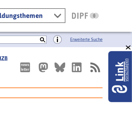
ildungsthemen
Erweiterte Suche
 IZB
vorschlagen
Link