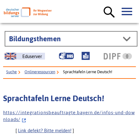
Bildungsthemen
Eduserver
Suche
Onlineressourcen
Sprachtafeln Lerne Deutsch!
Sprachtafeln Lerne Deutsch!
h t t p s : / / i n t e g r a t i o n s b e a u f t r a g t e . b a y e r n . d e / i n f o s - u n d - d o w
n l o a d s /
[
Link defekt? Bitte melden!
]