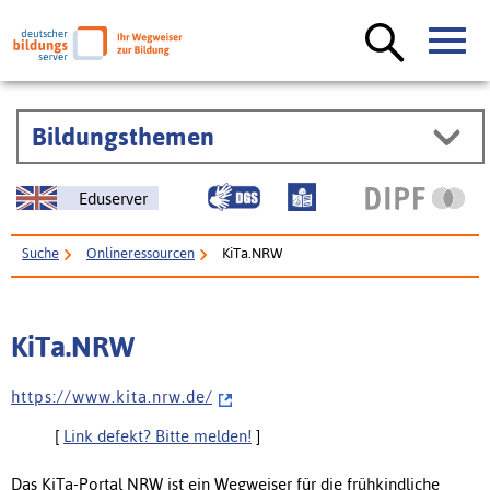
Bildungsthemen
Eduserver
Suche
Onlineressourcen
KiTa.NRW
KiTa.NRW
h t t p s : / / w w w . k i t a . n r w . d e /
[
Link defekt? Bitte melden!
]
Das KiTa-Portal NRW ist ein Wegweiser für die frühkindliche