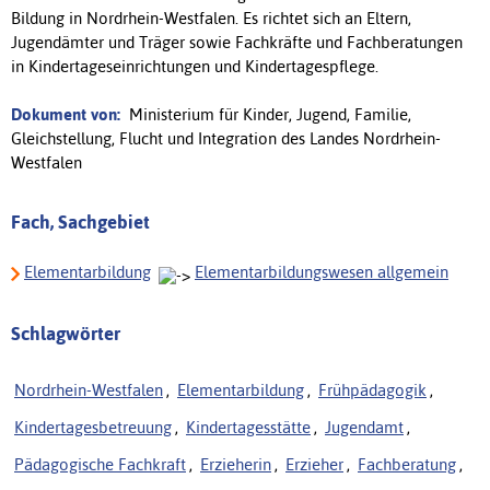
Bildung in Nordrhein-Westfalen. Es richtet sich an Eltern,
Jugendämter und Träger sowie Fachkräfte und Fachberatungen
in Kindertageseinrichtungen und Kindertagespflege.
Dokument von:
Ministerium für Kinder, Jugend, Familie,
Gleichstellung, Flucht und Integration des Landes Nordrhein-
Westfalen
Fach, Sachgebiet
Elementarbildung
Elementarbildungswesen allgemein
Schlagwörter
Nordrhein-Westfalen
,
Elementarbildung
,
Frühpädagogik
,
Kindertagesbetreuung
,
Kindertagesstätte
,
Jugendamt
,
Pädagogische Fachkraft
,
Erzieherin
,
Erzieher
,
Fachberatung
,