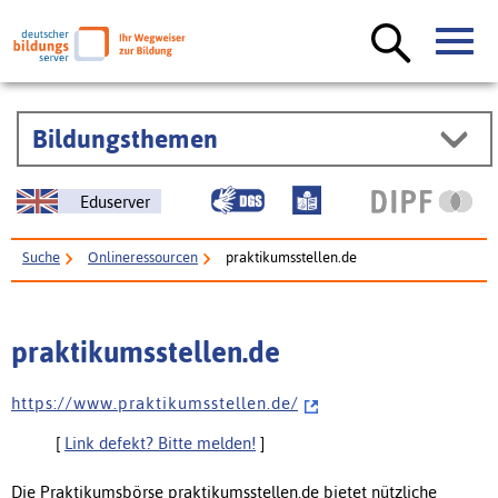
Bildungsthemen
Eduserver
Suche
Onlineressourcen
praktikumsstellen.de
praktikumsstellen.de
h t t p s : / / w w w . p r a k t i k u m s s t e l l e n . d e /
[
Link defekt? Bitte melden!
]
Die Praktikumsbörse praktikumsstellen.de bietet nützliche