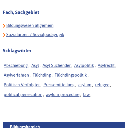
Fach, Sachgebiet
Bildungswesen allgemein
Sozialarbeit / Sozialpädagogik
Schlagwörter
Abschiebung
,
Asyl
,
Asyl Suchender
,
Asylpolitik
,
Asylrecht
,
Asylverfahren
,
Flüchtling
,
Flüchtlingspolitik
,
Politisch Verfolgter
,
Pressemitteilung
,
asylum
,
refugee
,
political persecution
,
asylum procedure
,
law
,
Bildungsbereich