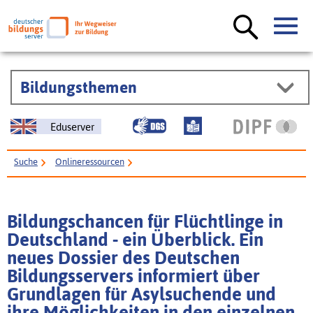
Bildungsthemen
Eduserver
Suche
Onlineressourcen
Bildungschancen für Flüchtlinge in Deutschland - ein Überblick. Ein neues
Dossier des Deutschen Bildungsservers informiert über Grundlagen für
Bildungschancen für Flüchtlinge in
Asylsuchende und ihre Möglichkeiten in den einzelnen Bildungsbereichen
Deutschland - ein Überblick. Ein
neues Dossier des Deutschen
Bildungsservers informiert über
Grundlagen für Asylsuchende und
ihre Möglichkeiten in den einzelnen