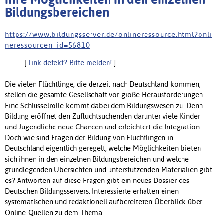
Bildungsbereichen
h t t p s : / / w w w . b i l d u n g s s e r v e r . d e / o n l i n e r e s s o u r c e . h t m l ? o n l i
n e r e s s o u r c e n _ i d = 5 6 8 1 0
[
Link defekt? Bitte melden!
]
Die vielen Flüchtlinge, die derzeit nach Deutschland kommen,
stellen die gesamte Gesellschaft vor große Herausforderungen.
Eine Schlüsselrolle kommt dabei dem Bildungswesen zu. Denn
Bildung eröffnet den Zufluchtsuchenden darunter viele Kinder
und Jugendliche neue Chancen und erleichtert die Integration.
Doch wie sind Fragen der Bildung von Flüchtlingen in
Deutschland eigentlich geregelt, welche Möglichkeiten bieten
sich ihnen in den einzelnen Bildungsbereichen und welche
grundlegenden Übersichten und unterstützenden Materialien gibt
es? Antworten auf diese Fragen gibt ein neues Dossier des
Deutschen Bildungsservers. Interessierte erhalten einen
systematischen und redaktionell aufbereiteten Überblick über
Online-Quellen zu dem Thema.