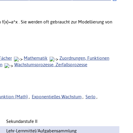
 f(x)=a^x . Sie werden oft gebraucht zur Modellierung von
Fächer
Mathematik
Zuordnungen, Funktionen
en
Wachstumsprozesse, Zerfallsprozesse
unktion (Math)
,
Exponentielles Wachstum
,
Serlo
,
Sekundarstufe II
Lehr-Lernmittel/Aufgabensammlung