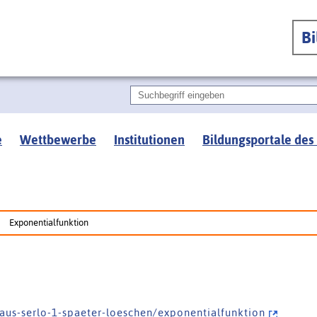
B
e
Wettbewerbe
Institutionen
Bildungsportale des
Exponentialfunktion
- a u s - s e r l o - 1 - s p a e t e r - l o e s c h e n / e x p o n e n t i a l f u n k t i o n