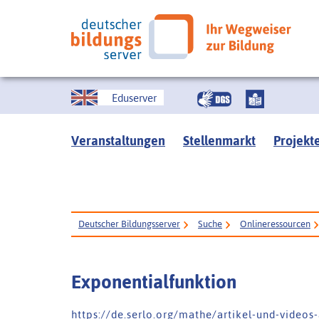
Eduserver
Veranstaltungen
Stellenmarkt
Projekt
Deutscher Bildungsserver
Suche
Onlineressourcen
Exponentialfunktion
h t t p s : / / d e . s e r l o . o r g / m a t h e / a r t i k e l - u n d - v i d e o s 