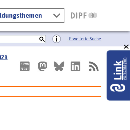
ildungsthemen
Erweiterte Suche
 IZB
vorschlagen
Link