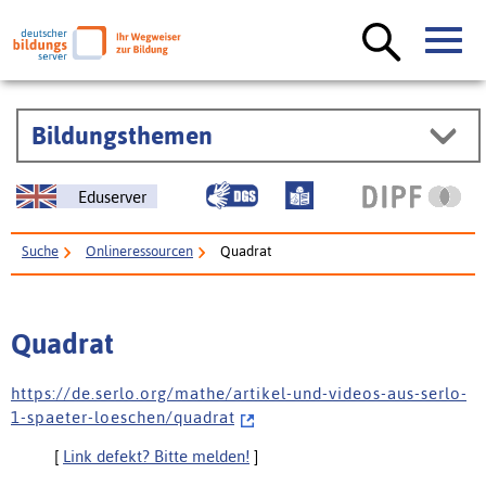
Bildungsthemen
Eduserver
Suche
Onlineressourcen
Quadrat
Quadrat
h t t p s : / / d e . s e r l o . o r g / m a t h e / a r t i k e l - u n d - v i d e o s - a u s - s e r l o -
1 - s p a e t e r - l o e s c h e n / q u a d r a t
[
Link defekt? Bitte melden!
]