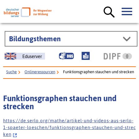
Bildungsthemen
Eduserver
Suche
Onlineressourcen
Funktionsgraphen stauchen und strecken
Funktionsgraphen stauchen und
strecken
h t t p s : / / d e . s e r l o . o r g / m a t h e / a r t i k e l - u n d - v i d e o s - a u s - s e r l o -
1 - s p a e t e r - l o e s c h e n / f u n k t i o n s g r a p h e n - s t a u c h e n - u n d - s t r e c
k e n