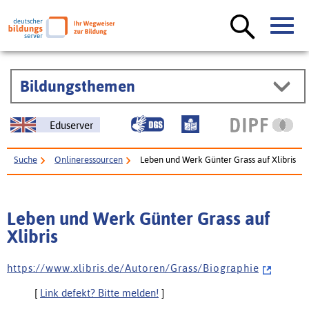
Bildungsthemen
Eduserver
Suche
Onlineressourcen
Leben und Werk Günter Grass auf Xlibris
Leben und Werk Günter Grass auf
Xlibris
h t t p s : / / w w w . x l i b r i s . d e / A u t o r e n / G r a s s / B i o g r a p h i e
[
Link defekt? Bitte melden!
]