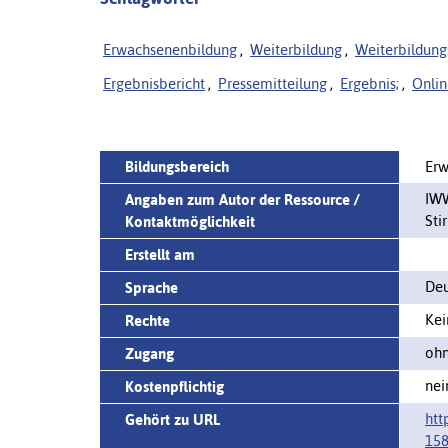
Erwachsenenbildung
,
Weiterbildung
,
Weiterbildung
Ergebnisbericht
,
Pressemitteilung
,
Ergebnis;
,
Onli
Bildungsbereich
Erw
IWW
Angaben zum Autor der Ressource /
Sti
Kontaktmöglichkeit
Erstellt am
Deu
Sprache
Kei
Rechte
ohn
Zugang
nei
Kostenpflichtig
htt
Gehört zu URL
158