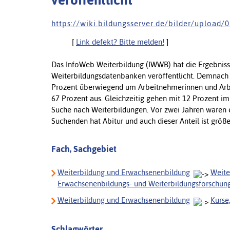
veröffentlicht
h t t p s : / / w i k i . b i l d u n g s s e r v e r . d e / b i l d e r / u p l o
[
Link defekt? Bitte melden!
]
Das InfoWeb Weiterbildung (IWWB) hat die Ergebniss
Weiterbildungsdatenbanken veröffentlicht. Demnach 
Prozent überwiegend um Arbeitnehmerinnen und Arbe
67 Prozent aus. Gleichzeitig gehen mit 12 Prozent i
Suche nach Weiterbildungen. Vor zwei Jahren waren e
Suchenden hat Abitur und auch dieser Anteil ist größ
Fach, Sachgebiet
Weiterbildung und Erwachsenenbildung
Weite
Erwachsenenbildungs- und Weiterbildungsforschun
Weiterbildung und Erwachsenenbildung
Kurse
Schlagwörter