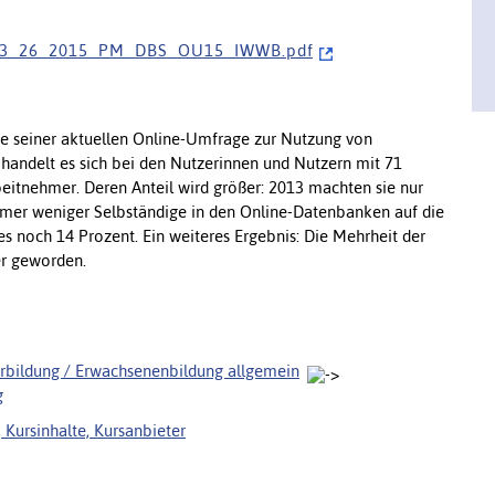
 a d / 0 3 _ 2 6 _ 2 0 1 5 _ P M _ D B S _ O U 1 5 _ I W W B . p d f
e seiner aktuellen Online-Umfrage zur Nutzung von
handelt es sich bei den Nutzerinnen und Nutzern mit 71
itnehmer. Deren Anteil wird größer: 2013 machten sie nur
mmer weniger Selbständige in den Online-Datenbanken auf die
s noch 14 Prozent. Ein weiteres Ergebnis: Die Mehrheit der
er geworden.
rbildung / Erwachsenenbildung allgemein
g
, Kursinhalte, Kursanbieter