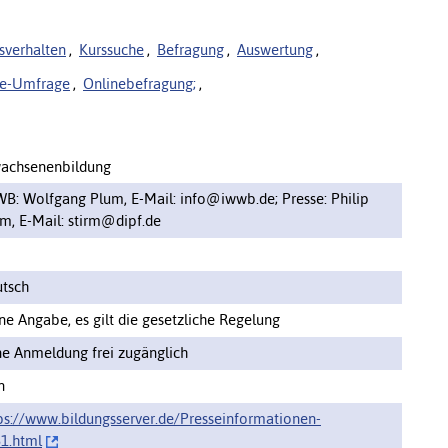
sverhalten
,
Kurssuche
,
Befragung
,
Auswertung
,
ne-Umfrage
,
Onlinebefragung;
,
achsenenbildung
B: Wolfgang Plum, E-Mail: info@iwwb.de; Presse: Philip
rm, E-Mail: stirm@dipf.de
tsch
ne Angabe, es gilt die gesetzliche Regelung
e Anmeldung frei zugänglich
n
ps://www.bildungsserver.de/‌Presseinformationen-
1.html