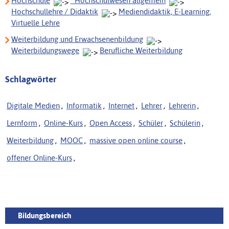
Hochschule
_Hochschulwesen allgemein
Hochschullehre / Didaktik
Mediendidaktik, E-Learning,
Virtuelle Lehre
Weiterbildung und Erwachsenenbildung
Weiterbildungswege
Berufliche Weiterbildung
Schlagwörter
Digitale Medien
,
Informatik
,
Internet
,
Lehrer
,
Lehrerin
,
Lernform
,
Online-Kurs
,
Open Access
,
Schüler
,
Schülerin
,
Weiterbildung
,
MOOC
,
massive open online course
,
offener Online-Kurs
,
Bildungsbereich