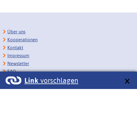
Über uns
Kooperationen
Kontakt
Impressum
Newsletter
FAQ
Link
vorschlagen
Copyright
Datenschutz
Barrierefreiheit
BITV-Feedback
Link vorschlagen
Bildungsportale des IZB