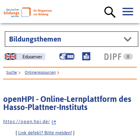
Bildungsthemen
Eduserver
Suche
Onlineressourcen
openHPI - Online-Lernplattform des Hasso-Plattner-Instituts
openHPI - Online-Lernplattform des
Hasso-Plattner-Instituts
h t t p s : / / o p e n . h p i . d e /
[
Link defekt? Bitte melden!
]