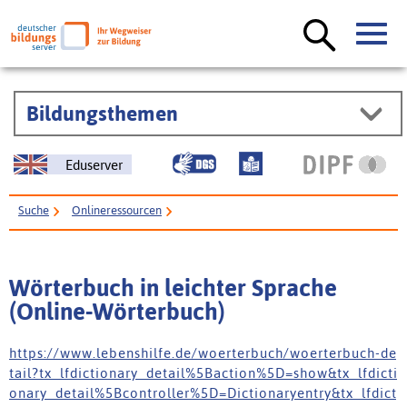
Bildungsthemen
Eduserver
Suche
Onlineressourcen
Wörterbuch in leichter Sprache (Online-Wörterbuch)
Wörterbuch in leichter Sprache
(Online-Wörterbuch)
h t t p s : / / w w w . l e b e n s h i l f e . d e / w o e r t e r b u c h / w o e r t e r b u c h - d e
t a i l ? t x _ l f d i c t i o n a r y _ d e t a i l % 5 B a c t i o n % 5 D = s h o w & t x _ l f d i c t i
o n a r y _ d e t a i l % 5 B c o n t r o l l e r % 5 D = D i c t i o n a r y e n t r y & t x _ l f d i c t