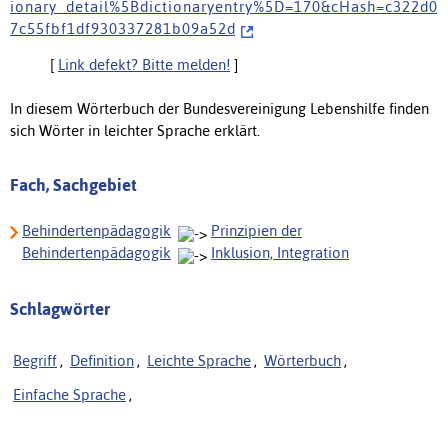
i o n a r y _ d e t a i l % 5 B d i c t i o n a r y e n t r y % 5 D = 1 7 0 & c H a s h = c 3 2 2 d 0
7 c 5 5 f b f 1 d f 9 3 0 3 3 7 2 8 1 b 0 9 a 5 2 d
[
Link defekt? Bitte melden!
]
In diesem Wörterbuch der Bundesvereinigung Lebenshilfe finden
sich Wörter in leichter Sprache erklärt.
Fach, Sachgebiet
Behindertenpädagogik
Prinzipien der
Behindertenpädagogik
Inklusion, Integration
Schlagwörter
Begriff
,
Definition
,
Leichte Sprache
,
Wörterbuch
,
Einfache Sprache
,