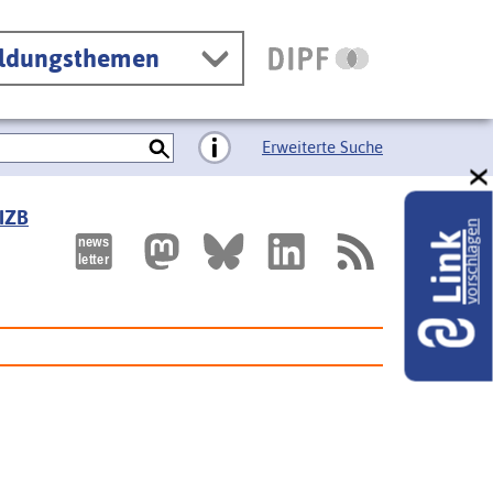
ildungsthemen
Erweiterte Suche
 IZB
vorschlagen
Link