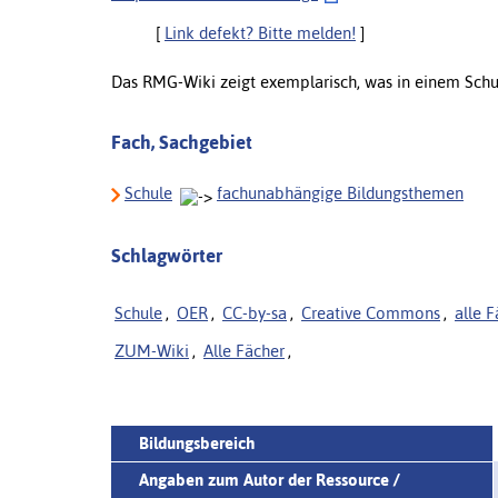
[
Link defekt? Bitte melden!
]
Das RMG-Wiki zeigt exemplarisch, was in einem Schul
Fach, Sachgebiet
Schule
fachunabhängige Bildungsthemen
Schlagwörter
Schule
,
OER
,
CC-by-sa
,
Creative Commons
,
alle 
ZUM-Wiki
,
Alle Fächer
,
Bildungsbereich
Angaben zum Autor der Ressource /