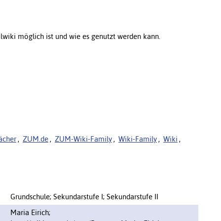
wiki möglich ist und wie es genutzt werden kann.
Fächer
,
ZUM.de
,
ZUM-Wiki-Family
,
Wiki-Family
,
Wiki
,
Grundschule; Sekundarstufe I; Sekundarstufe II
Maria Eirich;