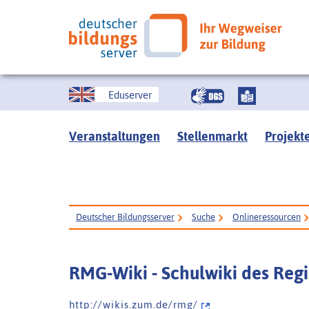
Eduserver
Veranstaltungen
Stellenmarkt
Projekt
Deutscher Bildungsserver
Suche
Onlineressourcen
RMG-Wiki - Schulwiki des Re
h t t p : / / w i k i s . z u m . d e / r m g /